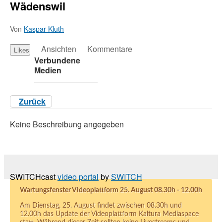
Wädenswil
Von
Kaspar Kluth
Ansichten
Kommentare
Likes
Verbundene
Medien
Zurück
Keine Beschreibung angegeben
SWITCHcast
video portal
by
SWITCH
Wartungsfenster Videoplattform 25. August 08.30h - 12.00h
Am Dienstag, 25. August findet zwischen 08.30h und
12.00h das Update der Videoplattform Kaltura Mediaspace