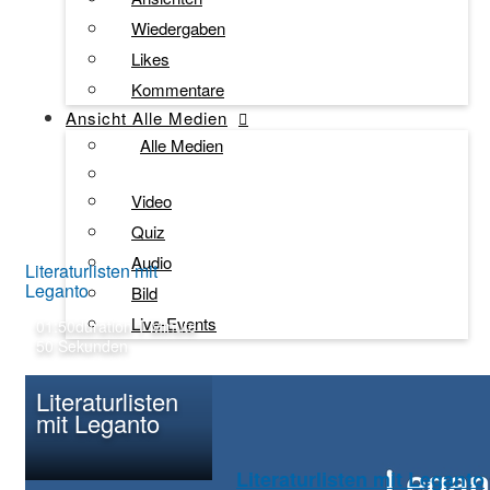
Wiedergaben
Likes
Kommentare
Ansicht
Alle Medien
Alle Medien
Video
Quiz
Audio
Literaturlisten mit
Leganto
Bild
Live-Events
01:50
duration 1 Minute
50 Sekunden
Literaturlisten
mit Leganto
Literaturlisten mit Leganto