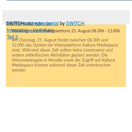
SWITCHcast
08 Anwendungen der
video portal
by
SWITCH
Integration - Vertiefung
Wartungsfenster Videoplattform 25. August 08.30h - 12.00h
Teil 3
Am Dienstag, 25. August findet zwischen 08.30h und
12.00h das Update der Videoplattform Kaltura Mediaspace
statt. Während dieser Zeit sollten keine Livestreams und
andere zeitkritischen Aktivitäten geplant werden. Die
Videowiedergabe in Moodle sowie der Zugriff auf Kaltura
Mediaspace können während dieser Zeit unterbrochen
werden.
×