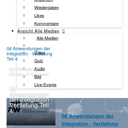
Wiedergaben
Likes
Kommentare
Ansicht
Alle Medien
Alle Medien
08 Anwendungen der
Video
Integration - Vertiefung
Teil 4
Quiz
24:47
duration 24
Audio
Minuten 47 Sekunden
Bild
Live-Events
08
Anwendungen
der Integration -
Vertiefung Teil
4
08 Anwendungen der
Integration - Vertiefung