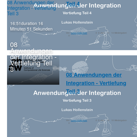
08 Anwendungen der
Teil 4
Integration - Vertiefung
Teil 3
16:51
duration 16
lsfm
+9 Mehr
Minuten 51 Sekunden
Von
Lukas Hollenstein
0
0 Likes
14
14 Wiedergaben
0
08
Anwendungen
der Integration -
Vertiefung Teil
3
08 Anwendungen der
08 Anwendungen der
Integration - Vertiefung
Integration - Vertiefung
Teil 4
Teil 3
lsfm
+9 Mehr
Von
Lukas Hollenstein
0
0 Likes
18
18 Wiedergaben
0